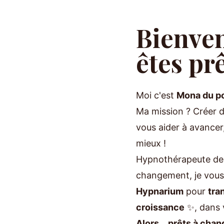
Bienven
êtes pr
Moi c'est
Mona du po
Ma mission ? Créer 
vous aider à avancer,
mieux !
Hypnothérapeute de 
changement, je vous
Hypnarium
pour
tra
croissance
✨, dans 
Alors... prêts à chan