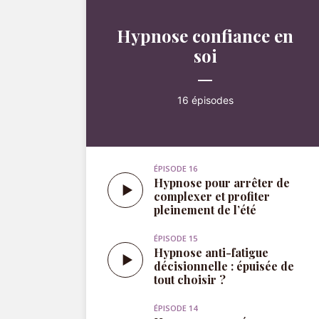
16 épisodes
ÉPISODE 16
Hypnose pour arrêter de
complexer et profiter
pleinement de l’été
ÉPISODE 15
Hypnose anti-fatigue
décisionnelle : épuisée de
tout choisir ?
ÉPISODE 14
Hypnose pour gérer son
trac en seulement 15
minutes (avec cohérence
cardiaque ❤️)