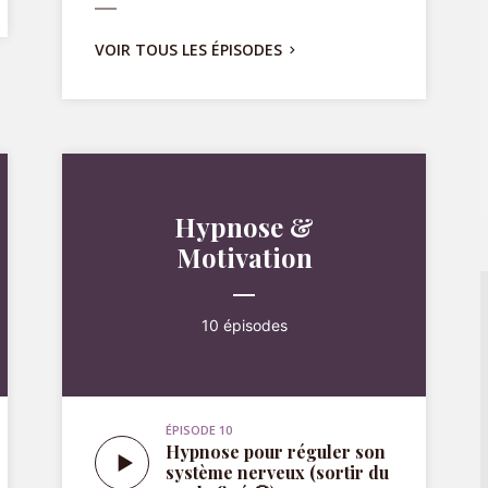
Hypnose &
Motivation
10 épisodes
ÉPISODE 10
Hypnose pour réguler son
système nerveux (sortir du
mode figé 🥶)
ÉPISODE 9
Hypnose anti-fatigue
décisionnelle : épuisée de
tout choisir ?