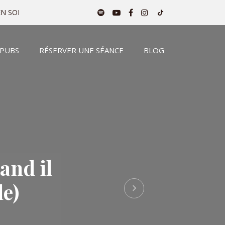
N SOI
 PUBS
RÉSERVER UNE SÉANCE
BLOG
and il
le)