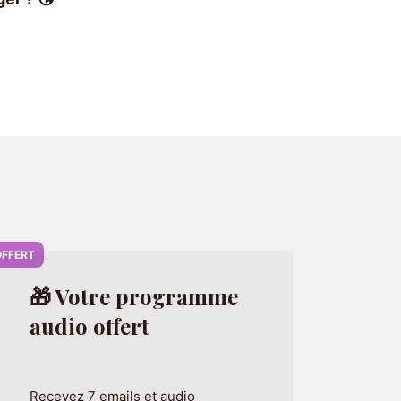
OFFERT
🎁 Votre programme
audio offert
Recevez 7 emails et audio
d'hypnose de 7 minutes pendant 7
jours pour
gagner confiance en
vous
en cliquant ci-dessous :