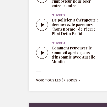
“hors norme” de Pierre
Pilat Detto Braïda
ÉPISODE 4
Comment retrouver le
sommeil après 15 ans
d’insomnie avec Aurélie
Montin
VOIR TOUS LES ÉPISODES
Hypnose confiance en
soi