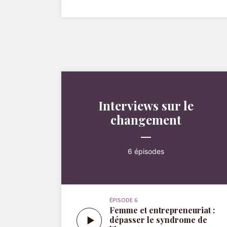
Interviews sur le
changement
6 épisodes
ÉPISODE 6
Femme et entrepreneuriat :
dépasser le syndrome de
l’imposteur pour oser
entreprendre !
ÉPISODE 5
De policier à thérapeute :
découvrez le parcours