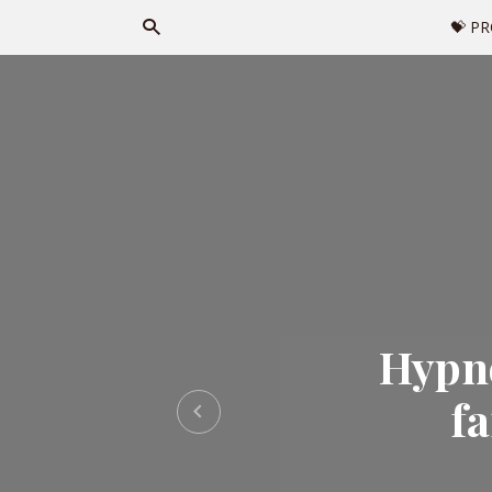
💝 P
Hypno
fa