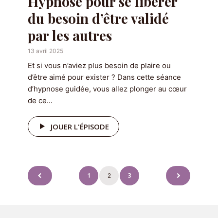
Hypnose pour se libérer
du besoin d’être validé
par les autres
13 avril 2025
Et si vous n’aviez plus besoin de plaire ou
d’être aimé pour exister ? Dans cette séance
d’hypnose guidée, vous allez plonger au cœur
de ce...
JOUER L'ÉPISODE
Pagination
1
3
2
des
publications