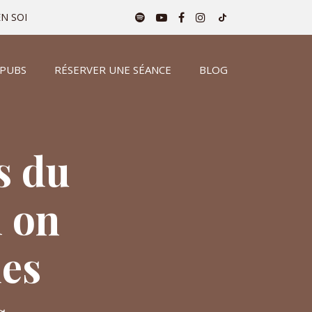
N SOI
 PUBS
RÉSERVER UNE SÉANCE
BLOG
s du
i on
des