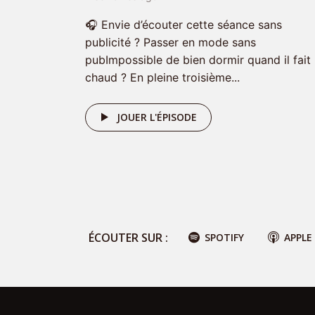
🎧 Envie d’écouter cette séance sans
publicité ? Passer en mode sans
pubImpossible de bien dormir quand il fait
chaud ? En pleine troisième...
Nom
*
JOUER L'ÉPISODE
E-mail
*
Site web
ÉCOUTER SUR :
SPOTIFY
APPLE