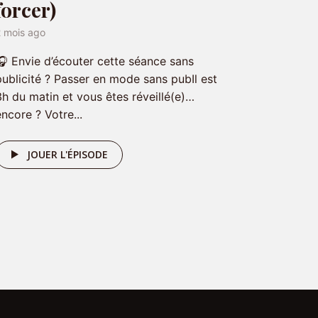
forcer)
2 mois ago
🎧 Envie d’écouter cette séance sans
publicité ? Passer en mode sans pubIl est
3h du matin et vous êtes réveillé(e)…
encore ? Votre...
JOUER L'ÉPISODE