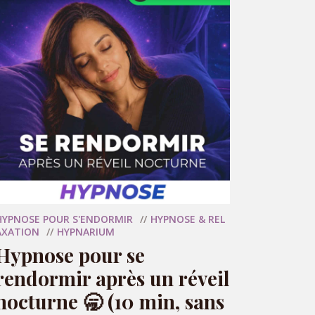
RÉSERVER MA SÉANCE
HYPNOSE POUR S'ENDORMIR
HYPNOSE & REL
AXATION
HYPNARIUM
Hypnose pour se
rendormir après un réveil
nocturne 🥱 (10 min, sans