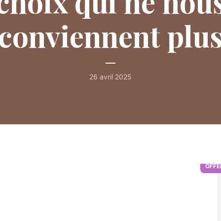
choix qui ne nou
conviennent plu
26 avril 2025
ÉCOUTER SUR :
SPOTIFY
APPLE
YOUTUBE
OFFE