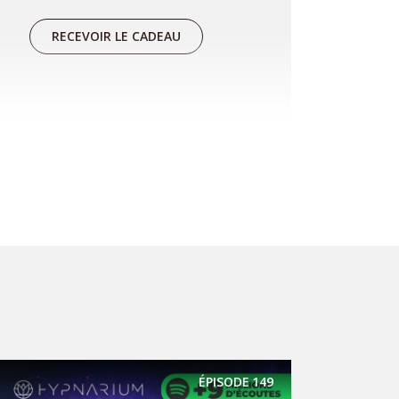
RECEVOIR LE CADEAU
Réserver une séance
Vous souhaitez travailler sur une
problématique en particulier ou
approfondir le travail que vous
avez déjà commencé avec le
podcast ? Alors je vous invite à
réserver une séance pour qu'on
ÉPISODE
149
aille plus loin ensemble :