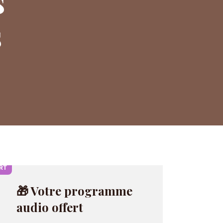
s
s
RT
🎁 Votre programme
audio offert