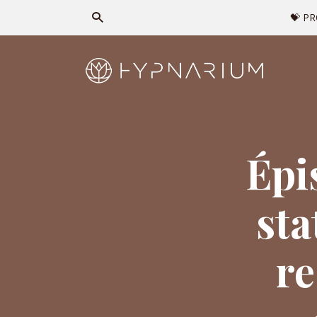
💝 P
Épi
sta
re