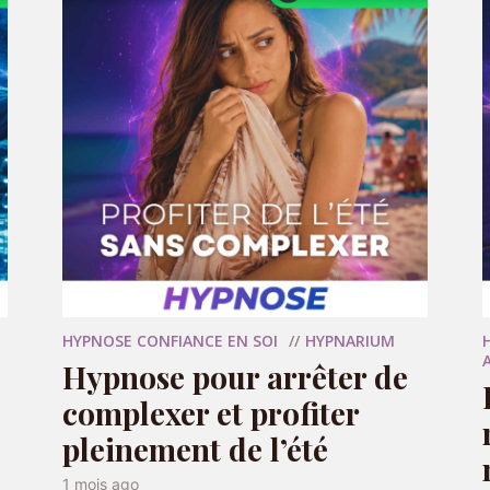
isions sans qu’on s’en rende compte
er plus de liberté et d’élan
.
nner envie… de remettre un peu de mouvement
HYPNOSE CONFIANCE EN SOI
HYPNARIUM
Hypnose pour arrêter de
complexer et profiter
pleinement de l’été
1 mois ago