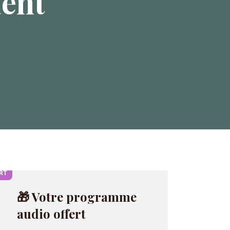
ient
RT
🎁 Votre programme
audio offert