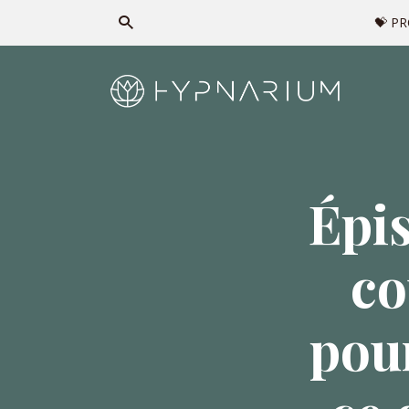
💝 P
Épis
co
pou