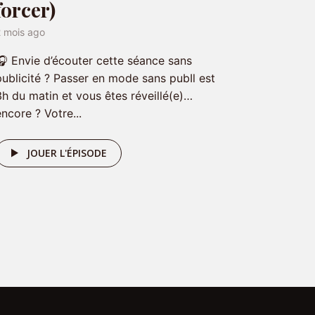
forcer)
2 mois ago
🎧 Envie d’écouter cette séance sans
publicité ? Passer en mode sans pubIl est
3h du matin et vous êtes réveillé(e)…
encore ? Votre...
JOUER L'ÉPISODE