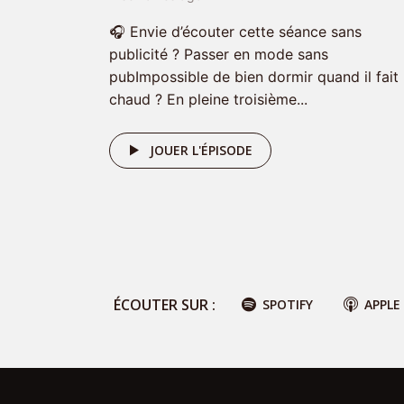
🎧 Envie d’écouter cette séance sans
publicité ? Passer en mode sans
pubImpossible de bien dormir quand il fait
chaud ? En pleine troisième...
Nom
*
JOUER L'ÉPISODE
E-mail
*
Site web
ÉCOUTER SUR :
SPOTIFY
APPLE