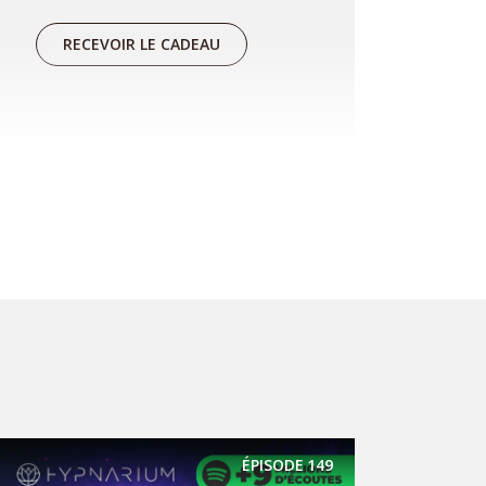
RECEVOIR LE CADEAU
Réserver une séance
Vous souhaitez travailler sur une
problématique en particulier ou
approfondir le travail que vous
avez déjà commencé avec le
podcast ? Alors je vous invite à
réserver une séance pour qu'on
ÉPISODE
149
aille plus loin ensemble :