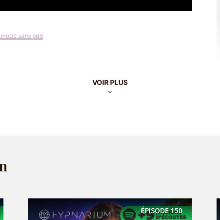
 mode sans pub
VOIR PLUS
à-dessus… je peux pas abandonner maintenant.”
années, je ne peux pas tout laisser tomber…”
est souvent
le biais des coûts irrécupérables
i nous pousse à rester dans des situations qui
on
qu’on y a déjà trop investi
.
l à “lâcher”
ÉPISODE
150