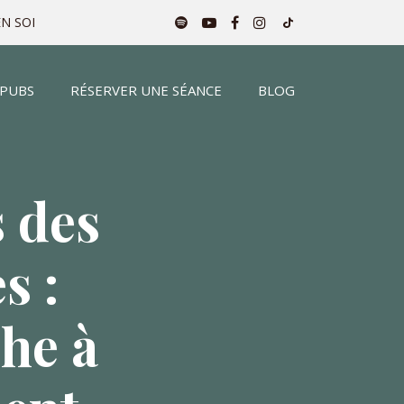
N SOI
 PUBS
RÉSERVER UNE SÉANCE
BLOG
s des
s :
he à