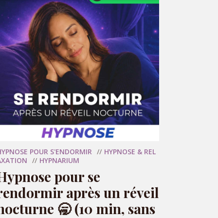
RÉSERVER MA SÉANCE
HYPNOSE POUR S'ENDORMIR
HYPNOSE & REL
AXATION
HYPNARIUM
Hypnose pour se
rendormir après un réveil
nocturne 🥱 (10 min, sans