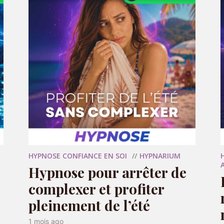
ent, la frustration, et la perte de liberté de
ns culpabiliser, pour retrouver de l’espace,
HYPNOSE CONFIANCE EN SOI
HYPNARIUM
Hypnose pour arrêter de
complexer et profiter
pleinement de l’été
1 mois ago