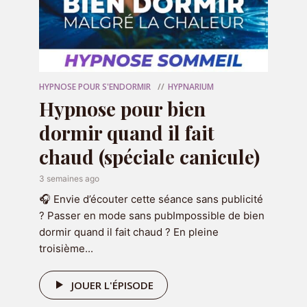
conflits, et de souffrance évitable
.
Je vous explique :
🔍 Ce qu’est réellement ce biais, et
comment il agit au quotidien
HYPNOSE POUR S'ENDORMIR
HYPNARIUM
💥 Pourquoi il impacte autant nos relations
Hypnose pour bien
et notre estime de soi
dormir quand il fait
💡 Et comment
s’en libérer pour mieux
chaud (spéciale canicule)
communiquer, mieux comprendre… et
3 semaines ago
mieux se comprendre.
🎧 Envie d’écouter cette séance sans publicité
Bonne écoute ✨
? Passer en mode sans pubImpossible de bien
dormir quand il fait chaud ? En pleine
troisième...
JOUER L'ÉPISODE