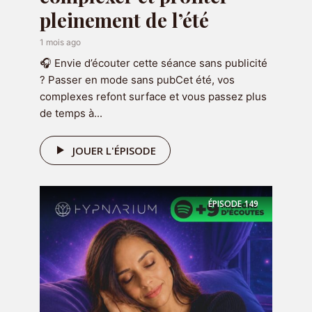
pleinement de l’été
1 mois ago
🎧 Envie d’écouter cette séance sans publicité
? Passer en mode sans pubCet été, vos
complexes refont surface et vous passez plus
OFFERT
de temps à...
🎁 Votre programme
JOUER L'ÉPISODE
audio offert
ÉPISODE
149