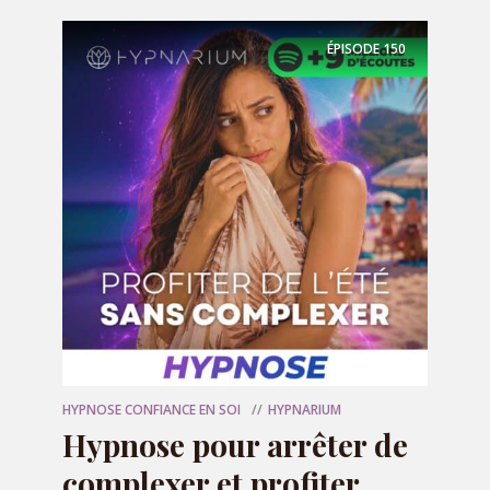
Rejoignez la discussion
ÉPISODE
150
Commenter
Nom
*
E-mail
*
HYPNOSE CONFIANCE EN SOI
HYPNARIUM
Site web
Hypnose pour arrêter de
complexer et profiter