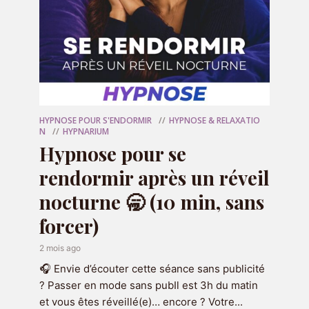
HYPNOSE POUR S'ENDORMIR
HYPNOSE & RELAXATIO
Recevez 7 emails et audio d'hypnose
N
HYPNARIUM
de 7 minutes pendant 7 jours pour
Hypnose pour se
gagner confiance en vous
en cliquant
rendormir après un réveil
ci-dessous :
nocturne 🥱 (10 min, sans
forcer)
RECEVOIR LE CADEAU
2 mois ago
🎧 Envie d’écouter cette séance sans publicité
? Passer en mode sans pubIl est 3h du matin
et vous êtes réveillé(e)… encore ? Votre...