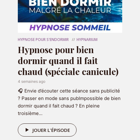
Commenter
HYPNOSE POUR S'ENDORMIR
HYPNARIUM
Hypnose pour bien
dormir quand il fait
Nom
*
chaud (spéciale canicule)
4 semaines ago
E-mail
*
🎧 Envie d’écouter cette séance sans publicité
? Passer en mode sans pubImpossible de bien
dormir quand il fait chaud ? En pleine
Site web
troisième...
JOUER L'ÉPISODE