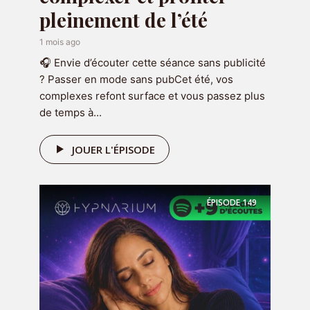
pleinement de l’été
1 mois ago
🎧 Envie d’écouter cette séance sans publicité
? Passer en mode sans pubCet été, vos
complexes refont surface et vous passez plus
Recevez 7 emails et audio d'hypnose
de temps à...
de 7 minutes pendant 7 jours pour
gagner confiance en vous
en cliquant
JOUER L'ÉPISODE
ci-dessous :
RECEVOIR LE CADEAU
ÉPISODE
149
Réserver une séance