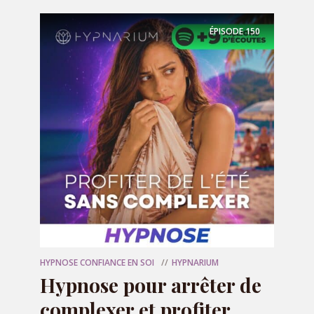
ÉPISODE
150
OFFERT
🎁 Votre programme
audio offert
HYPNOSE CONFIANCE EN SOI
HYPNARIUM
Hypnose pour arrêter de
complexer et profiter