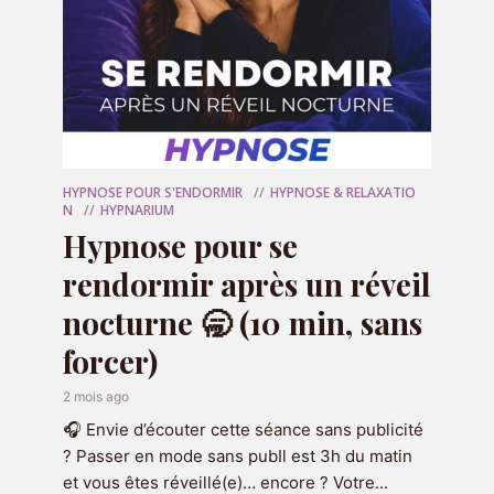
Vous souhaitez travailler sur une
problématique en particulier ou
approfondir le travail que vous
avez déjà commencé avec le
podcast ? Alors je vous invite à
réserver une séance pour qu'on aille
HYPNOSE POUR S'ENDORMIR
HYPNOSE & RELAXATIO
N
HYPNARIUM
plus loin ensemble :
Hypnose pour se
rendormir après un réveil
RÉSERVER MA SÉANCE
nocturne 🥱 (10 min, sans
forcer)
2 mois ago
🎧 Envie d’écouter cette séance sans publicité
? Passer en mode sans pubIl est 3h du matin
et vous êtes réveillé(e)… encore ? Votre...