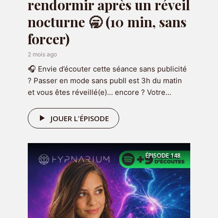
rendormir après un réveil
Rejoignez la discussion
nocturne 🥱 (10 min, sans
forcer)
Commenter
2 mois ago
🎧 Envie d’écouter cette séance sans publicité
? Passer en mode sans pubIl est 3h du matin
et vous êtes réveillé(e)… encore ? Votre...
JOUER L'ÉPISODE
Nom
*
ÉPISODE
148
E-mail
*
Site web