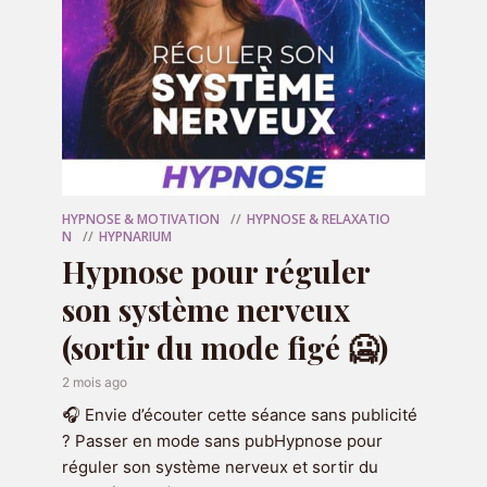
OFFERT
🎁 Votre programme
HYPNOSE & MOTIVATION
HYPNOSE & RELAXATIO
N
HYPNARIUM
audio offert
Hypnose pour réguler
son système nerveux
(sortir du mode figé 🥶)
2 mois ago
🎧 Envie d’écouter cette séance sans publicité
? Passer en mode sans pubHypnose pour
réguler son système nerveux et sortir du