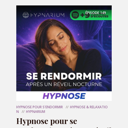
sans plus jouer à cache-cache avec vos
défauts.
ÉPISODE
149
Une séance pensée pour toutes celles et
ceux que l’arrivée de l’été angoisse un peu
plus chaque année.
🎧 Installez-vous au calme, mettez vos
écouteurs, et laissez-vous guider.
❤️ Et si cette séance vous fait du bien,
pensez à laisser une note 5 étoiles, un
commentaire, et à la partager à une
personne qui se cache encore.
HYPNOSE POUR S'ENDORMIR
HYPNOSE & RELAXATIO
N
HYPNARIUM
Hypnose pour se