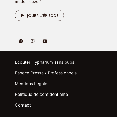
mode freeze /...
JOUER L'ÉPISODE
Recevez 7 emails et audio d'hypnose
de 7 minutes pendant 7 jours pour
Écouter Hypnarium sans pubs
gagner confiance en vous
en cliquant
ci-dessous :
Espace Presse / Professionnels
Mentions Légales
RECEVOIR LE CADEAU
Politique de confidentialité
Contact