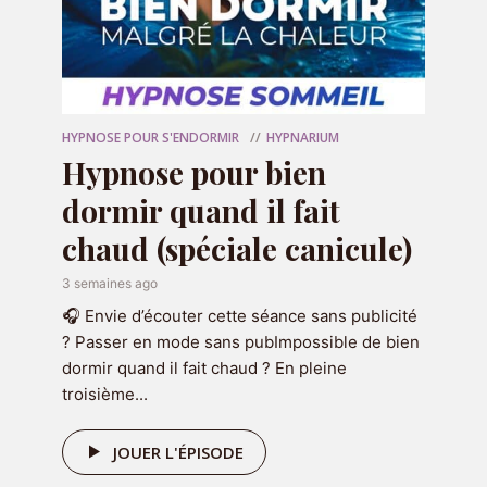
une descente progressive dans les
étages
du sommeil
, comme si vous preniez un
ascenseur intérieur qui vous ramène
doucement vers votre état le plus naturel.
HYPNOSE POUR S'ENDORMIR
HYPNARIUM
Hypnose pour bien
Plus vous descendez…
dormir quand il fait
Plus le mental se calme.
chaud (spéciale canicule)
Plus le corps se relâche.
Et plus vous retrouvez cette sensation
3 semaines ago
primitive de sécurité absolue…
🎧 Envie d’écouter cette séance sans publicité
? Passer en mode sans pubImpossible de bien
Au fil de la séance, votre esprit s’apaise,
dormir quand il fait chaud ? En pleine
votre respiration ralentit et votre corps se
troisième...
laisse guider vers un
sommeil profond et
régénérateur
.
JOUER L'ÉPISODE
Cette hypnose est idéale si vous cherchez :