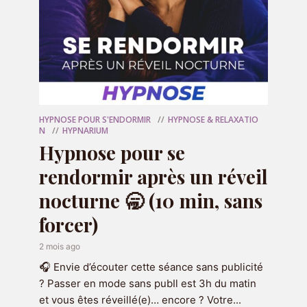
pensez à :
laisser un
commentaire
mettre
5 étoiles
vous abonner
pour ne manquer aucune
nouvelle séance d’hypnose
HYPNOSE POUR S'ENDORMIR
HYPNOSE & RELAXATIO
Cela permet à Hypnarium d’aider encore
N
HYPNARIUM
Hypnose pour se
plus de personnes à retrouver un sommeil
apaisé 😴.
rendormir après un réveil
Bonne nuit… et très beau voyage vers votre
nocturne 🥱 (10 min, sans
sommeil profond 🌙✨
forcer)
2 mois ago
🎧 Envie d’écouter cette séance sans publicité
? Passer en mode sans pubIl est 3h du matin
et vous êtes réveillé(e)… encore ? Votre...