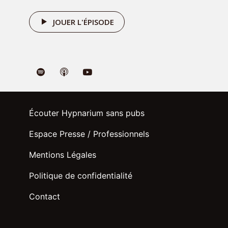
JOUER L'ÉPISODE
Réserver une séance
Vous souhaitez travailler sur une
problématique en particulier ou
approfondir le travail que vous
avez déjà commencé avec le
podcast ? Alors je vous invite à
Écouter Hypnarium sans pubs
réserver une séance pour qu'on aille
Espace Presse / Professionnels
plus loin ensemble :
Mentions Légales
RÉSERVER MA SÉANCE
Politique de confidentialité
Contact