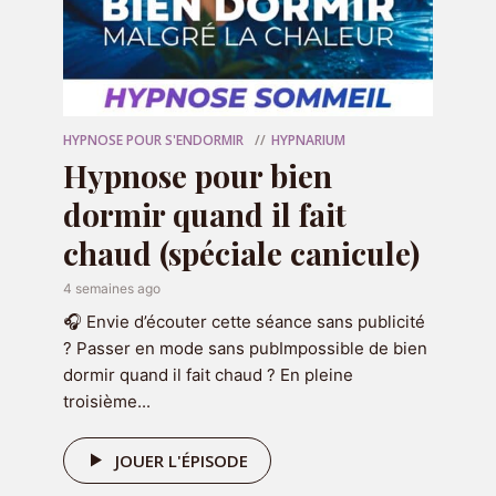
confiance en soi :
✨7 jours pour gagner
confiance en soi✨
——————
🌟
Cliquez ici pour
supprimer les pubs
et
HYPNOSE POUR S'ENDORMIR
HYPNARIUM
découvrir les
programmes d’hypnose
Hypnose pour bien
premium
dormir quand il fait
❤️ Rejoignez
Hypnarium
sur les réseaux :
chaud (spéciale canicule)
Tiktok
|
Instagram
|
YouTube
|
Facebook
|
hypnarium.co
4 semaines ago
🎁 Votre
programme audio offert
:
7 jours
🎧 Envie d’écouter cette séance sans publicité
pour booster la confiance
? Passer en mode sans pubImpossible de bien
🌙 Passez en mode
sans pub
avec
dormir quand il fait chaud ? En pleine
Hypnarium+
troisième...
JOUER L'ÉPISODE
Hébergé par Acast. Visitez
acast.com/privacy
pour plus
d’informations.