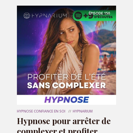
ÉPISODE
150
Rejoignez la discussion
Commenter
Nom
*
E-mail
*
HYPNOSE CONFIANCE EN SOI
HYPNARIUM
Hypnose pour arrêter de
complexer et profiter
Site web