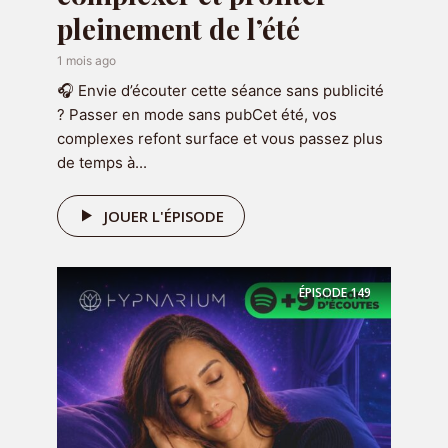
pleinement de l’été
1 mois ago
🎧 Envie d’écouter cette séance sans publicité
? Passer en mode sans pubCet été, vos
complexes refont surface et vous passez plus
de temps à...
OFFERT
JOUER L'ÉPISODE
🎁 Votre programme
audio offert
ÉPISODE
149