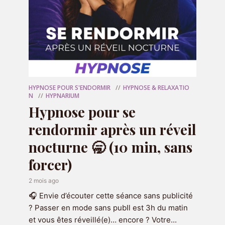
HYPNOSE POUR S'ENDORMIR
HYPNOSE & RELAXATIO
N
HYPNARIUM
Hypnose pour se
Recevez 7 emails et audio d'hypnose
rendormir après un réveil
de 7 minutes pendant 7 jours pour
gagner confiance en vous
en cliquant
nocturne 🥱 (10 min, sans
ci-dessous :
forcer)
RECEVOIR LE CADEAU
2 mois ago
🎧 Envie d’écouter cette séance sans publicité
? Passer en mode sans pubIl est 3h du matin
et vous êtes réveillé(e)… encore ? Votre...