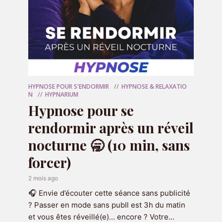
Réserver une séance
Vous souhaitez travailler sur une
problématique en particulier ou
approfondir le travail que vous
avez déjà commencé avec le
podcast ? Alors je vous invite à
HYPNOSE POUR S'ENDORMIR
HYPNOSE & RELAXATIO
réserver une séance pour qu'on aille
N
HYPNARIUM
plus loin ensemble :
Hypnose pour se
rendormir après un réveil
RÉSERVER MA SÉANCE
nocturne 🥱 (10 min, sans
forcer)
2 mois ago
🎧 Envie d’écouter cette séance sans publicité
? Passer en mode sans pubIl est 3h du matin
et vous êtes réveillé(e)… encore ? Votre...