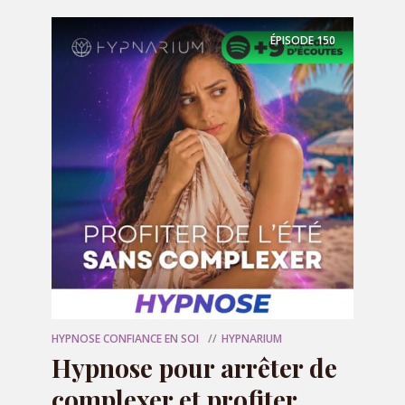
ÉPISODE
150
OFFERT
🎁 Votre programme
audio offert
HYPNOSE CONFIANCE EN SOI
HYPNARIUM
Hypnose pour arrêter de
complexer et profiter