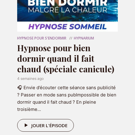
Commenter
HYPNOSE POUR S'ENDORMIR
HYPNARIUM
Hypnose pour bien
dormir quand il fait
Nom
*
chaud (spéciale canicule)
4 semaines ago
🎧 Envie d’écouter cette séance sans publicité
E-mail
*
? Passer en mode sans pubImpossible de bien
dormir quand il fait chaud ? En pleine
troisième...
Site web
JOUER L'ÉPISODE