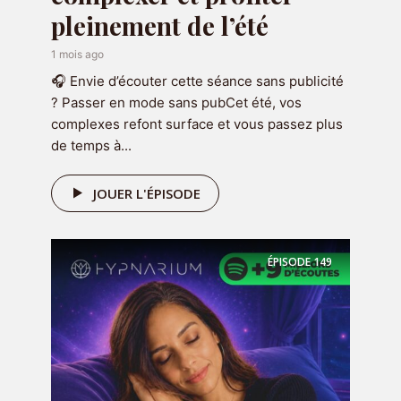
pleinement de l’été
1 mois ago
🎧 Envie d’écouter cette séance sans publicité
? Passer en mode sans pubCet été, vos
complexes refont surface et vous passez plus
Recevez 7 emails et audio d'hypnose
de temps à...
de 7 minutes pendant 7 jours pour
gagner confiance en vous
en cliquant
JOUER L'ÉPISODE
ci-dessous :
RECEVOIR LE CADEAU
ÉPISODE
149