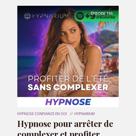
ÉPISODE
150
Recevez 7 emails et audio d'hypnose
de 7 minutes pendant 7 jours pour
gagner confiance en vous
en cliquant
ci-dessous :
RECEVOIR LE CADEAU
HYPNOSE CONFIANCE EN SOI
HYPNARIUM
Hypnose pour arrêter de
complexer et profiter