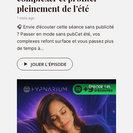
pleinement de l’été
Réserver une séance
1 mois ago
Vous souhaitez travailler sur une
🎧 Envie d’écouter cette séance sans publicité
problématique en particulier ou
? Passer en mode sans pubCet été, vos
approfondir le travail que vous
complexes refont surface et vous passez plus
avez déjà commencé avec le
de temps à...
podcast ? Alors je vous invite à
réserver une séance pour qu'on aille
JOUER L'ÉPISODE
plus loin ensemble :
ÉPISODE
149
RÉSERVER MA SÉANCE