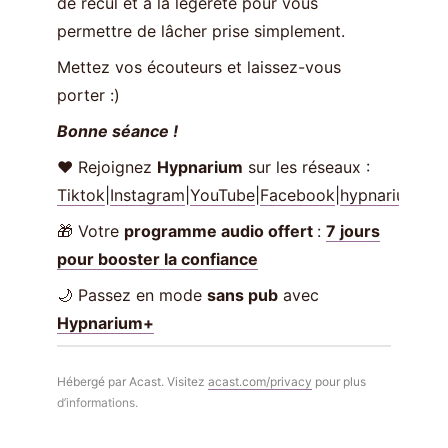
de recul et à la légèreté pour vous
permettre de lâcher prise simplement.
Mettez vos écouteurs et laissez-vous
porter :)
Bonne séance !
❤️ Rejoignez
Hypnarium
sur les réseaux :
Tiktok
|
Instagram
|
YouTube
|
Facebook
|
hypnarium.co
🎁 Votre
programme audio offert
:
7 jours
pour booster la confiance
🌙 Passez en mode
sans pub
avec
Hypnarium+
Hébergé par Acast. Visitez
acast.com/privacy
pour plus
d’informations.