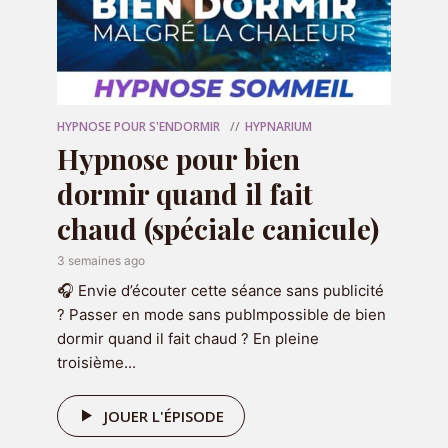
HYPNOSE POUR S'ENDORMIR
HYPNARIUM
Hypnose pour bien
OFFERT
dormir quand il fait
🎁 Votre programme
chaud (spéciale canicule)
audio offert
3 semaines ago
🎧 Envie d’écouter cette séance sans publicité
? Passer en mode sans pubImpossible de bien
dormir quand il fait chaud ? En pleine
troisième...
JOUER L'ÉPISODE