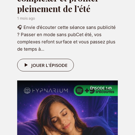
Recevez 7 emails et audio d'hypnose
pleinement de l’été
de 7 minutes pendant 7 jours pour
gagner confiance en vous
en cliquant
1 mois ago
ci-dessous :
🎧 Envie d’écouter cette séance sans publicité
? Passer en mode sans pubCet été, vos
complexes refont surface et vous passez plus
RECEVOIR LE CADEAU
de temps à...
JOUER L'ÉPISODE
ÉPISODE
149
Réserver une séance
Vous souhaitez travailler sur une
problématique en particulier ou
approfondir le travail que vous
avez déjà commencé avec le