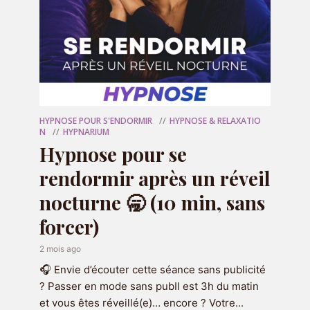
podcast ? Alors je vous invite à
réserver une séance pour qu'on aille
plus loin ensemble :
RÉSERVER MA SÉANCE
HYPNOSE POUR S'ENDORMIR
HYPNOSE & RELAXATIO
N
HYPNARIUM
Hypnose pour se
rendormir après un réveil
nocturne 🥱 (10 min, sans
forcer)
2 mois ago
🎧 Envie d’écouter cette séance sans publicité
? Passer en mode sans pubIl est 3h du matin
et vous êtes réveillé(e)… encore ? Votre...