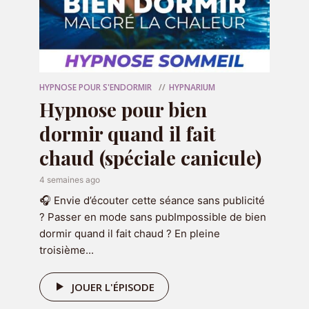
Nom
*
HYPNOSE POUR S'ENDORMIR
HYPNARIUM
E-mail
*
Hypnose pour bien
dormir quand il fait
chaud (spéciale canicule)
Site web
4 semaines ago
🎧 Envie d’écouter cette séance sans publicité
? Passer en mode sans pubImpossible de bien
dormir quand il fait chaud ? En pleine
troisième...
JOUER L'ÉPISODE
OFFERT