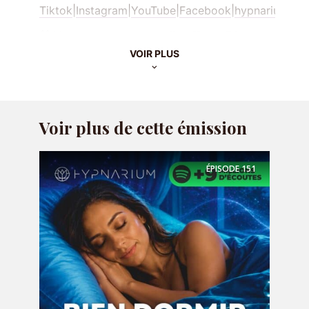
Tiktok
|
Instagram
|
YouTube
|
Facebook
|
hypnarium.co
🎁 Votre
programme audio offert
:
7 jours
pour booster la confiance
VOIR PLUS
🌙 Passez en mode
sans pub
avec
Hypnarium+
Voir plus de cette émission
Hébergé par Acast. Visitez
acast.com/privacy
pour plus
d’informations.
ÉPISODE
151
Rejoignez la discussion
Commenter