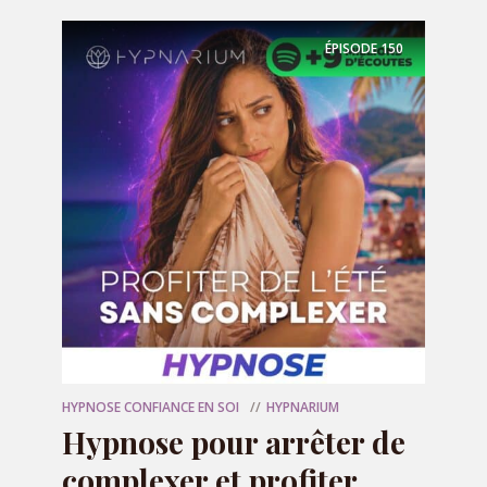
ÉPISODE
150
OFFERT
🎁 Votre programme
audio offert
HYPNOSE CONFIANCE EN SOI
HYPNARIUM
Hypnose pour arrêter de
complexer et profiter