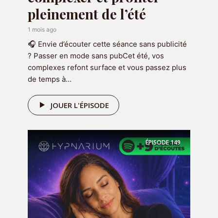
pleinement de l’été
1 mois ago
Recevez 7 emails et audio d'hypnose
🎧 Envie d’écouter cette séance sans publicité
de 7 minutes pendant 7 jours pour
? Passer en mode sans pubCet été, vos
gagner confiance en vous
en cliquant
complexes refont surface et vous passez plus
ci-dessous :
de temps à...
JOUER L'ÉPISODE
RECEVOIR LE CADEAU
ÉPISODE
149
Réserver une séance
Vous souhaitez travailler sur une