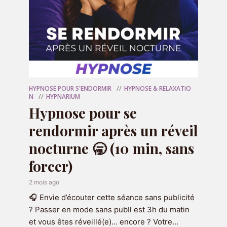
problématique en particulier ou
approfondir le travail que vous
avez déjà commencé avec le
podcast ? Alors je vous invite à
réserver une séance pour qu'on aille
plus loin ensemble :
HYPNOSE POUR S'ENDORMIR
HYPNOSE & RELAXATIO
N
HYPNARIUM
RÉSERVER MA SÉANCE
Hypnose pour se
rendormir après un réveil
nocturne 🥱 (10 min, sans
forcer)
2 mois ago
🎧 Envie d’écouter cette séance sans publicité
? Passer en mode sans pubIl est 3h du matin
et vous êtes réveillé(e)… encore ? Votre...