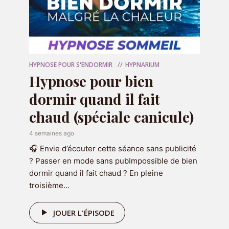
HYPNOSE POUR S'ENDORMIR
HYPNARIUM
Nom
*
Hypnose pour bien
dormir quand il fait
chaud (spéciale canicule)
E-mail
*
4 semaines ago
🎧 Envie d’écouter cette séance sans publicité
Site web
? Passer en mode sans pubImpossible de bien
dormir quand il fait chaud ? En pleine
troisième...
JOUER L'ÉPISODE