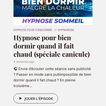
• Comment votre cerveau, votre
physiologie et votre évolution influencent
vos journées
• Les pires astuces et conseils sur la
HYPNOSE POUR S'ENDORMIR
HYPNARIUM
productivité
Hypnose pour bien
• Des leviers simples pour retrouver de la
dormir quand il fait
clarté, du focus, et du mouvement
chaud (spéciale canicule)
🎧 Cet épisode est pour vous si :
4 semaines ago
• Vous vous sentez souvent débordé.e,
🎧 Envie d’écouter cette séance sans publicité
dispersé.e ou épuisé.e
? Passer en mode sans pubImpossible de bien
dormir quand il fait chaud ? En pleine
• Vous souhaitez sortir de la culpabilité de
troisième...
“ne pas faire assez”
• Vous avez l’impression de lutter avec
JOUER L'ÉPISODE
vous-même lorsque vous essayer de mettre