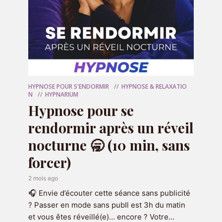
E-mail
*
Site web
HYPNOSE POUR S'ENDORMIR
HYPNOSE & RELAXATIO
N
HYPNARIUM
Hypnose pour se
rendormir après un réveil
nocturne 🥱 (10 min, sans
forcer)
OFFERT
2 mois ago
🎁 Votre programme
🎧 Envie d’écouter cette séance sans publicité
audio offert
? Passer en mode sans pubIl est 3h du matin
et vous êtes réveillé(e)… encore ? Votre...