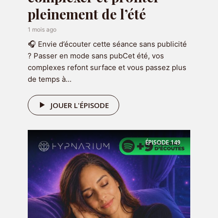
https://podcast.ausha.co/jeremy-coron
pleinement de l’été
Bonne écoute ✨🎧
1 mois ago
🎧 Envie d’écouter cette séance sans publicité
? Passer en mode sans pubCet été, vos
complexes refont surface et vous passez plus
de temps à...
Rejoignez la discussion
JOUER L'ÉPISODE
Commenter
ÉPISODE
149
Nom
*