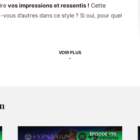
ire
vos impressions et ressentis !
Cette
-vous d’autres dans ce style ? Si oui, pour quel
x :
VOIR PLUS
hypnarium.com
ours pour booster la confiance
narium+
on
 plus d’informations.
ÉPISODE
150