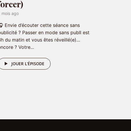
forcer)
2 mois ago
🎧 Envie d’écouter cette séance sans
publicité ? Passer en mode sans pubIl est
3h du matin et vous êtes réveillé(e)…
encore ? Votre...
JOUER L'ÉPISODE