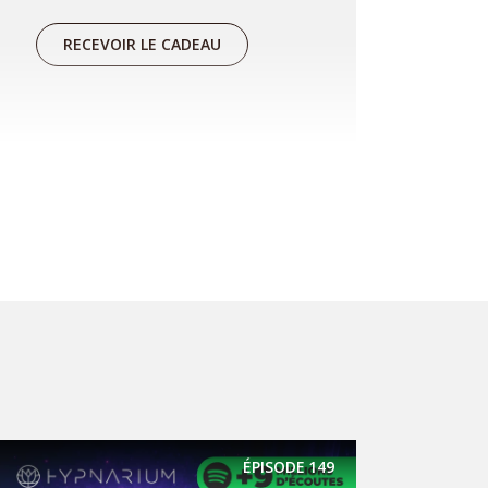
RECEVOIR LE CADEAU
Réserver une séance
Vous souhaitez travailler sur une
problématique en particulier ou
approfondir le travail que vous
avez déjà commencé avec le
podcast ? Alors je vous invite à
réserver une séance pour qu'on
ÉPISODE
149
aille plus loin ensemble :