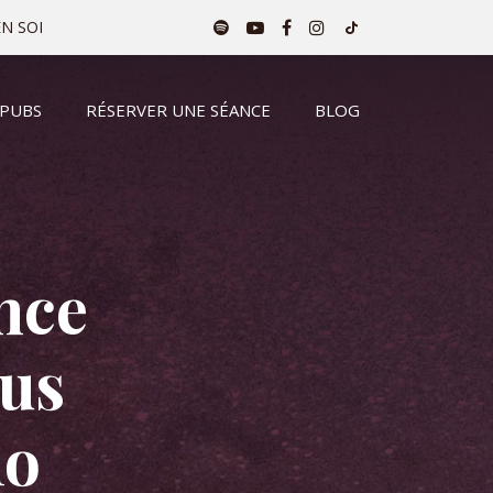
N SOI
 PUBS
RÉSERVER UNE SÉANCE
BLOG
nce
ous
lo