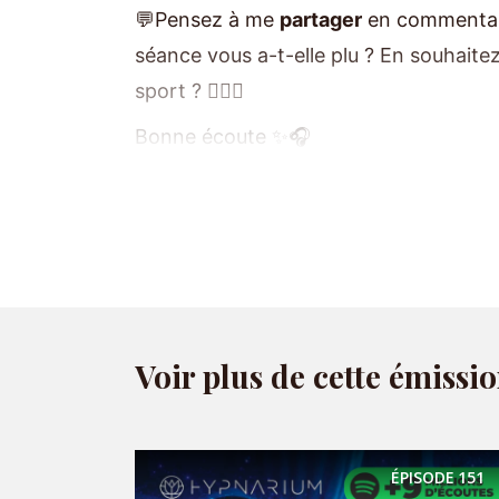
💬Pensez à me
partager
en commenta
séance vous a-t-elle plu ? En souhaitez
sport ? 🚴🏽‍♀️
Bonne écoute ✨🎧
❤️ Rejoignez
Hypnarium
sur les réseau
Tiktok
|
Instagram
|
YouTube
|
Facebook
|
🎁 Votre
programme audio offert
:
7 j
🌙 Passez en mode
sans pub
avec
Hyp
Voir plus de cette émissi
Hébergé par Acast. Visitez
acast.com/privacy
pour
Rejoignez la discussion
ÉPISODE
151