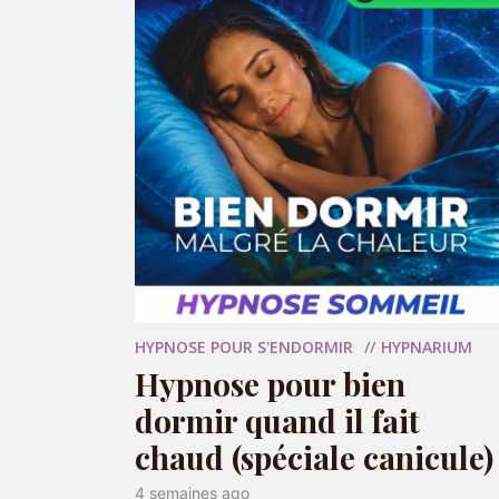
Commenter
Nom
*
E-mail
*
HYPNOSE POUR S'ENDORMIR
HYPNARIUM
Hypnose pour bien
dormir quand il fait
Site web
chaud (spéciale canicule)
4 semaines ago