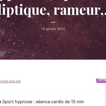
liptique, rameur
14 janvier 2024
ÉCOUTER SUR :
SPOTIFY
APPLE
YOUTUBE
OFFE
 mode sans pub
e
Sport hypnose : séance cardio de 15 min