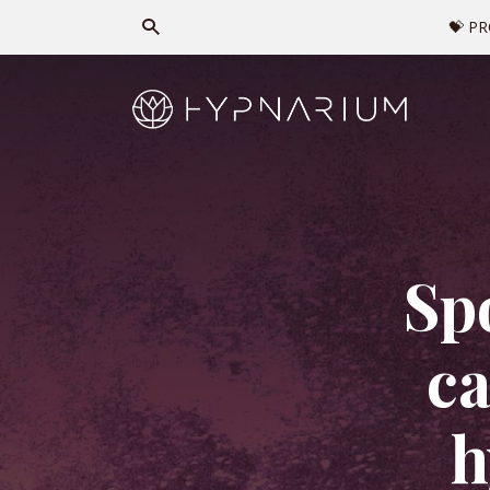
💝 P
Sp
ca
h