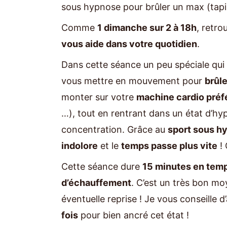
sous hypnose pour brûler un max (tapis,
Comme
1 dimanche sur 2 à 18h
, retr
vous aide dans votre quotidien
.
Dans cette séance un peu spéciale qui 
vous mettre en mouvement pour
brûle
monter sur votre
machine cardio préf
…), tout en rentrant dans un état d’h
concentration. Grâce au
sport sous h
indolore
et le
temps passe plus vite
! 
Cette séance dure
15 minutes en temp
d’échauffement
. C’est un très bon m
éventuelle reprise ! Je vous conseille d’a
fois
pour bien ancré cet état !