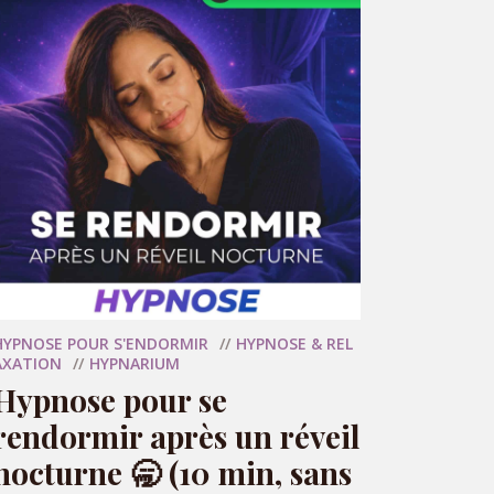
RÉSERVER MA SÉANCE
HYPNOSE POUR S'ENDORMIR
HYPNOSE & REL
AXATION
HYPNARIUM
Hypnose pour se
rendormir après un réveil
nocturne 🥱 (10 min, sans