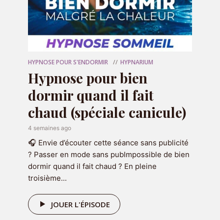
❤️ Rejoignez
Hypnarium
sur les réseaux :
Tiktok
|
Instagram
|
YouTube
|
Facebook
|
hypnarium.co
🎁 Votre
programme audio offert
:
7 jours
pour booster la confiance
HYPNOSE POUR S'ENDORMIR
HYPNARIUM
Hypnose pour bien
🌙 Passez en mode
sans pub
avec
dormir quand il fait
Hypnarium+
chaud (spéciale canicule)
Hébergé par Acast. Visitez
acast.com/privacy
pour plus
4 semaines ago
d’informations.
🎧 Envie d’écouter cette séance sans publicité
? Passer en mode sans pubImpossible de bien
Rejoignez la discussion
dormir quand il fait chaud ? En pleine
troisième...
Commenter
JOUER L'ÉPISODE