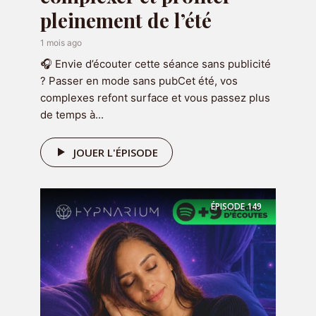
OFFERT
pleinement de l’été
🎁 Votre programme
1 mois ago
audio offert
🎧 Envie d’écouter cette séance sans publicité
? Passer en mode sans pubCet été, vos
complexes refont surface et vous passez plus
de temps à...
JOUER L'ÉPISODE
ÉPISODE
149