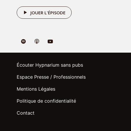
avez déjà commencé avec le
JOUER L'ÉPISODE
podcast ? Alors je vous invite à
réserver une séance pour qu'on aille
plus loin ensemble :
RÉSERVER MA SÉANCE
Écouter Hypnarium sans pubs
Espace Presse / Professionnels
Mentions Légales
Politique de confidentialité
Contact