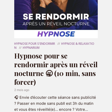
Recevez 7 emails et audio d'hypnose
de 7 minutes pendant 7 jours pour
gagner confiance en vous
en cliquant
ci-dessous :
HYPNOSE POUR S'ENDORMIR
HYPNOSE & RELAXATIO
RECEVOIR LE CADEAU
N
HYPNARIUM
Hypnose pour se
rendormir après un réveil
nocturne 🥱 (10 min, sans
forcer)
Réserver une séance
2 mois ago
🎧 Envie d’écouter cette séance sans publicité
Vous souhaitez travailler sur une
? Passer en mode sans pubIl est 3h du matin
problématique en particulier ou
et vous êtes réveillé(e)… encore ? Votre...
approfondir le travail que vous