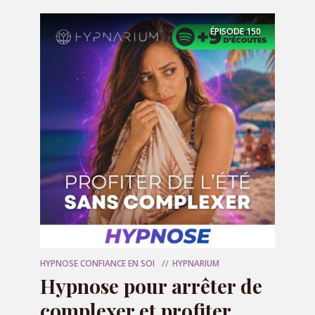
ÉPISODE
150
Nom
*
E-mail
*
Site web
HYPNOSE CONFIANCE EN SOI
HYPNARIUM
Hypnose pour arrêter de
complexer et profiter