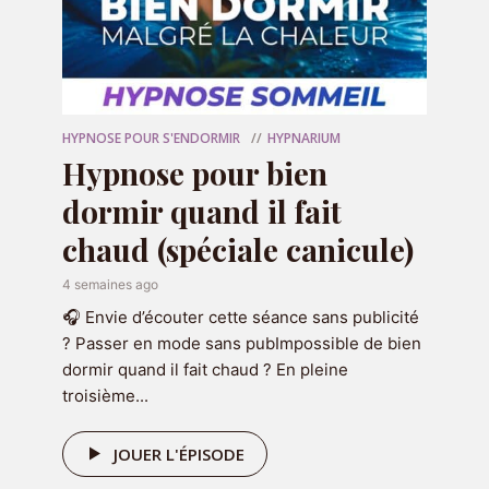
Nom
*
E-mail
*
HYPNOSE POUR S'ENDORMIR
HYPNARIUM
Hypnose pour bien
Site web
dormir quand il fait
chaud (spéciale canicule)
4 semaines ago
🎧 Envie d’écouter cette séance sans publicité
? Passer en mode sans pubImpossible de bien
dormir quand il fait chaud ? En pleine
troisième...
OFFERT
🎁 Votre programme
JOUER L'ÉPISODE