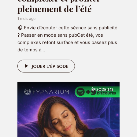
gagner confiance en vous
en cliquant
pleinement de l’été
ci-dessous :
1 mois ago
🎧 Envie d’écouter cette séance sans publicité
RECEVOIR LE CADEAU
? Passer en mode sans pubCet été, vos
complexes refont surface et vous passez plus
de temps à...
JOUER L'ÉPISODE
Réserver une séance
ÉPISODE
149
Vous souhaitez travailler sur une
problématique en particulier ou
approfondir le travail que vous
avez déjà commencé avec le
podcast ? Alors je vous invite à
réserver une séance pour qu'on aille