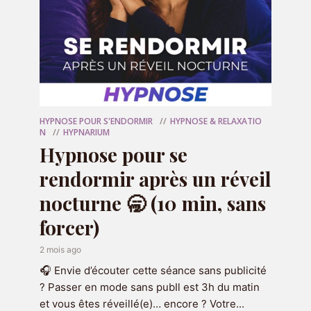
plus loin ensemble :
RÉSERVER MA SÉANCE
HYPNOSE POUR S'ENDORMIR
HYPNOSE & RELAXATIO
N
HYPNARIUM
Hypnose pour se
rendormir après un réveil
nocturne 🥱 (10 min, sans
forcer)
2 mois ago
🎧 Envie d’écouter cette séance sans publicité
? Passer en mode sans pubIl est 3h du matin
et vous êtes réveillé(e)… encore ? Votre...